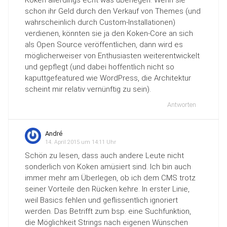
Koken allerdings echt was überlegen. Wenn sie
schon ihr Geld durch den Verkauf von Themes (und
wahrscheinlich durch Custom-Installationen)
verdienen, könnten sie ja den Koken-Core an sich
als Open Source veröffentlichen, dann wird es
möglicherweiser von Enthusiasten weiterentwickelt
und gepflegt (und dabei hoffentlich nicht so
kaputtgefeatured wie WordPress, die Architektur
scheint mir relativ vernünftig zu sein).
Antworten
André
14. April 2015 um 14:11 Uhr
Schön zu lesen, dass auch andere Leute nicht
sonderlich von Koken amüsiert sind. Ich bin auch
immer mehr am Überlegen, ob ich dem CMS trotz
seiner Vorteile den Rücken kehre. In erster Linie,
weil Basics fehlen und geflissentlich ignoriert
werden. Das Betrifft zum bsp. eine Suchfunktion,
die Möglichkeit Strings nach eigenen Wünschen