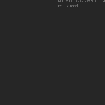
Ein Fehler ist aufgetreten – 
noch einmal.