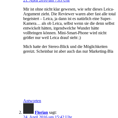
21. April 2016 um 7:03 Uhr
Mir ist ohne nicht klar gewesen, wie sehr dieses Leica-
Argument zieht. Die Reviewer waren aber fast alle total
begeistert – Leica, ja dann ist es natürlich eine Super-
Kamera… als ob Leica, selbst wenn sie die denn selbst
entwickelt hätten, irgendwelche Wunder hätte
vollbringen können. Mini-Smart-Phone wird nicht
größer nur weil Leica drauf steht
;)
Mich hatte der Stereo-Blick und die Möglichkeiten
gereizt. Scheinbar ist aber auch das nur Marketing-Bla
Antworten
Florian
sagt:
24. April 2016 um 15:42 Uhr