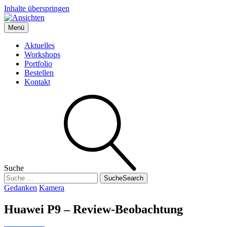
Inhalte überspringen
Menü
Ansichten
Boris' Fotografie-Blog
Aktuelles
Workshops
Portfolio
Bestellen
Kontakt
Suche
Suche
Search
Gedanken
Kamera
Huawei P9 – Review-Beobachtung