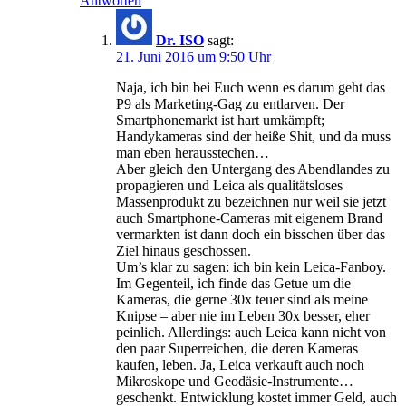
Antworten
Dr. ISO
sagt:
21. Juni 2016 um 9:50 Uhr
Naja, ich bin bei Euch wenn es darum geht das
P9 als Marketing-Gag zu entlarven. Der
Smartphonemarkt ist hart umkämpft;
Handykameras sind der heiße Shit, und da muss
man eben herausstechen…
Aber gleich den Untergang des Abendlandes zu
propagieren und Leica als qualitätsloses
Massenprodukt zu bezeichnen nur weil sie jetzt
auch Smartphone-Cameras mit eigenem Brand
vermarkten ist dann doch ein bisschen über das
Ziel hinaus geschossen.
Um’s klar zu sagen: ich bin kein Leica-Fanboy.
Im Gegenteil, ich finde das Getue um die
Kameras, die gerne 30x teuer sind als meine
Knipse – aber nie im Leben 30x besser, eher
peinlich. Allerdings: auch Leica kann nicht von
den paar Superreichen, die deren Kameras
kaufen, leben. Ja, Leica verkauft auch noch
Mikroskope und Geodäsie-Instrumente…
geschenkt. Entwicklung kostet immer Geld, auch