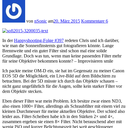
von
nSonic
am
20. März 2015
Kommentare 6
In der
Happyshooting-Folge #397
redeten Chris und ich darüber,
wie man die Sonnenfinsternis gut fotografieren könnte. Lange
Brennweite und ein guter Filter sind schon mal eine solide
Grundlage. Doch was tun, wenn man keine passenden Filter mehr
für seine Objektive bekommen konnte? – Improvisieren
smile
Ich packte meine OM-D ein, sie hat im Gegensatz zu meiner Canon
EOS 5D die Möglichkeit, ein Live-Bild auf dem Bildschirm zu
betrachten. Bei der 5D müsste ich durch das Objektiv schauen –
nicht ganz ungefährlich für die Augen, sollte kein starker Filter vor
dem Objektiv stecken.
Eben dieser Filter war mein Problem. Ich besitze zwar einen ND3,
also einen 1000× Filter, allerdings als Schraubfilter mit einem viel zu
kleinen Durchmesser für meine aktuellen Objektive. Der schied also
leider aus. Filter-Scheiben habe ich in den Stärken 2× und 4×,
zusammen ergeben sie einen 8× Filter. Nicht berauschend aber mit
wenig ISO und kurzer Belichtungszeit bei weit geschlossener