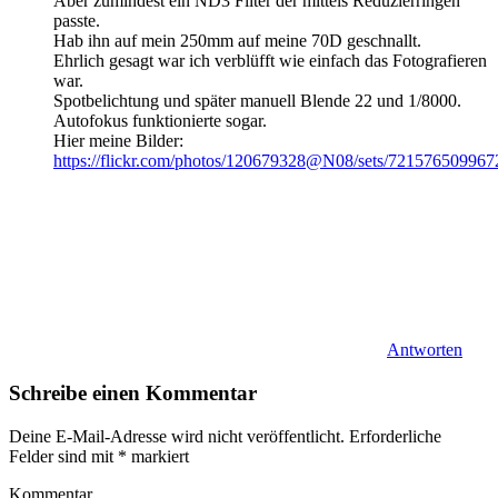
Aber zumindest ein ND3 Filter der mittels Reduzierringen
passte.
Hab ihn auf mein 250mm auf meine 70D geschnallt.
Ehrlich gesagt war ich verblüfft wie einfach das Fotografieren
war.
Spotbelichtung und später manuell Blende 22 und 1/8000.
Autofokus funktionierte sogar.
Hier meine Bilder:
https://flickr.com/photos/120679328@N08/sets/72157650996
Antworten
Schreibe einen Kommentar
Deine E-Mail-Adresse wird nicht veröffentlicht.
Erforderliche
Felder sind mit
*
markiert
Kommentar