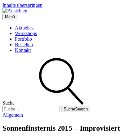
Inhalte überspringen
Menü
Ansichten
Boris' Fotografie-Blog
Aktuelles
Workshops
Portfolio
Bestellen
Kontakt
Suche
Suche
Search
Allgemein
Sonnenfinsternis 2015 – Improvisiert