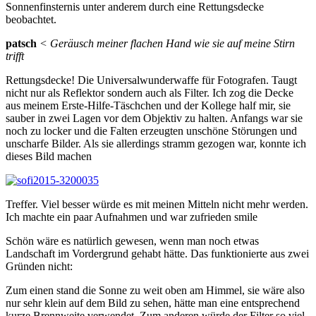
Sonnenfinsternis unter anderem durch eine Rettungsdecke
beobachtet.
patsch
< Geräusch meiner flachen Hand wie sie auf meine Stirn
trifft
Rettungsdecke! Die Universalwunderwaffe für Fotografen. Taugt
nicht nur als Reflektor sondern auch als Filter. Ich zog die Decke
aus meinem Erste-Hilfe-Täschchen und der Kollege half mir, sie
sauber in zwei Lagen vor dem Objektiv zu halten. Anfangs war sie
noch zu locker und die Falten erzeugten unschöne Störungen und
unscharfe Bilder. Als sie allerdings stramm gezogen war, konnte ich
dieses Bild machen
Treffer. Viel besser würde es mit meinen Mitteln nicht mehr werden.
Ich machte ein paar Aufnahmen und war zufrieden
smile
Schön wäre es natürlich gewesen, wenn man noch etwas
Landschaft im Vordergrund gehabt hätte. Das funktionierte aus zwei
Gründen nicht:
Zum einen stand die Sonne zu weit oben am Himmel, sie wäre also
nur sehr klein auf dem Bild zu sehen, hätte man eine entsprechend
kurze Brennweite verwendet. Zum anderen würde der Filter so viel