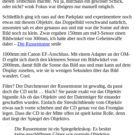
diesen Testschuss machte. Nu ja, durchaus ein gewisser Schick,
oder nicht?
wink
Fokus war übrigens nur manuell möglich.
Schließlich ging ich raus auf den Parkplatz und experimentiere noch
etwas mit diesem Objektiv, das Doppelbild verschwand natürlich,
ansonsten sah es aber genauso aus und mir war die Sonne auf dem
Bild noch zu klein. Zwar ergaben 150mm am m4∕3-Sensor einen
Bildwinkel von 300mm, ich hatte aber noch eine Geheimwaffe
dabei –
Die Russentonne
smile
1000mm mit Canon EF-Anschluss. Mit einem Adapter an der OM-
D ergibt sich durch den kleineren Sensor ein Bildwinkel von
2000mm, damit füllt die Sonne das Bild aus und man kann auf dem
Display zusehen, wie sie in wenigen Sekunden über das Bild
wandert. Cool.
Filter? Der Durchmesser der Russentonne ist gewaltig, da passt
doch die CD nicht … Huch? Sie passte exakt vor das Objektiv
bigsmile
Als ob das Objektiv und der Datenträger für einander
geschaffen wurden. Einfach die Streulichtblende vom Objektiv
etwas nach vorne schieben und die CD genau vor das Frontglas
legen. Dass die CD in der Mitte offen ist spielt keine Rolle, denn
dort liegt der Spiegel des Objektivs.
Die Russentonne ist ein Spiegelteleskop. Es besitzt
keine geschliffenen Gläser wie normale Objektive.