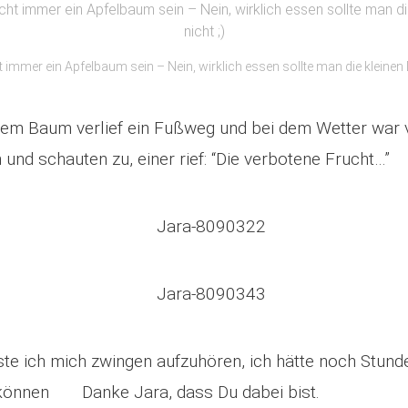
 immer ein Apfelbaum sein – Nein, wirklich essen sollte man die kleinen
em Baum verlief ein Fußweg und bei dem Wetter war vi
 und schauten zu, einer rief: “Die verbotene Frucht…”
e ich mich zwingen aufzuhören, ich hätte noch Stund
 können
Danke Jara, dass Du dabei bist.