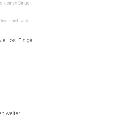
 Dinger nichtwink
el los. Einige
en weiter