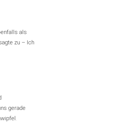
enfalls als
sagte zu – Ich
d
uns gerade
wipfel.