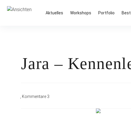
Inhalte
überspringen
Ansichten
Boris' Fotografie-Blog
Aktuelles
Workshops
Portfolio
Best
Jara – Kennenl
Kommentare 3