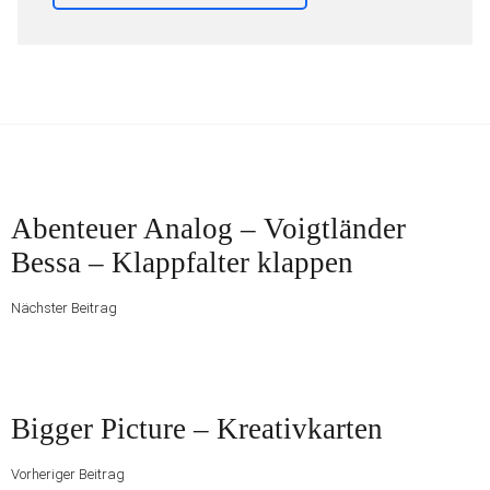
Beitragsnavigation
Nächster
Abenteuer Analog – Voigtländer
Beitrag
Bessa – Klappfalter klappen
Nächster Beitrag
Vorheriger
Bigger Picture – Kreativkarten
Beitrag
Vorheriger Beitrag