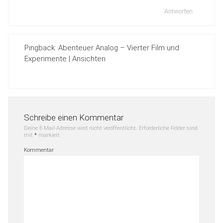
Antworten
Pingback:
Abenteuer Analog – Vierter Film und
Experimente | Ansichten
Schreibe einen Kommentar
Deine E-Mail-Adresse wird nicht veröffentlicht.
Erforderliche Felder sind
mit
*
markiert
Kommentar