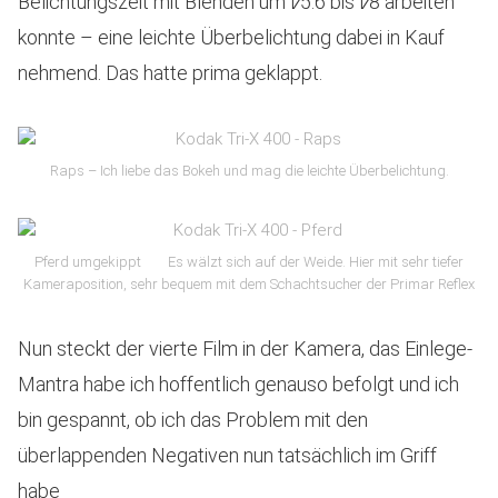
Belichtungszeit mit Blenden um f∕5.6 bis f∕8 arbeiten
konnte – eine leichte Überbelichtung dabei in Kauf
nehmend. Das hatte prima geklappt.
Raps – Ich liebe das Bokeh und mag die leichte Überbelichtung.
Pferd umgekippt
Es wälzt sich auf der Weide. Hier mit sehr tiefer
Kameraposition, sehr bequem mit dem Schachtsucher der Primar Reflex
Nun steckt der vierte Film in der Kamera, das Einlege-
Mantra habe ich hoffentlich genauso befolgt und ich
bin gespannt, ob ich das Problem mit den
überlappenden Negativen nun tatsächlich im Griff
habe