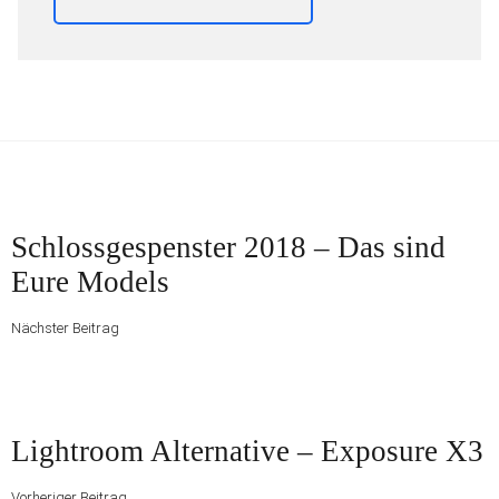
Beitragsnavigation
Nächster Beitrag
Schlossgespenster 2018 – Das sind
Eure Models
Nächster Beitrag
Vorheriger Beitrag
Lightroom Alternative – Exposure X3
Vorheriger Beitrag