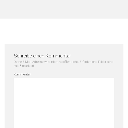
Schreibe einen Kommentar
Deine E-Mail-Adresse wird nicht veröffentlicht.
Erforderliche Felder sind
mit
*
markiert
Kommentar