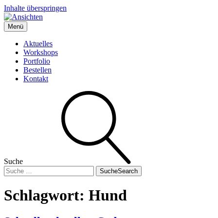
Inhalte überspringen
Menü
Ansichten
Boris' Fotografie-Blog
Aktuelles
Workshops
Portfolio
Bestellen
Kontakt
Suche
Suche
Search
Schlagwort:
Hund