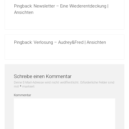
Pingback:
Newsletter – Eine Wiederentdeckung |
Ansichten
Pingback:
Verlosung – Audrey&Fred | Ansichten
Schreibe einen Kommentar
Deine E-Mail-Adresse wird nicht veröffentlicht.
Erforderliche Felder sind
mit
*
markiert
Kommentar